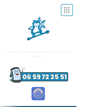
FDM
FROID COMMERCIAL - FRIGORISTE
CLIMATISATION - POMPES À CHALEUR
CORRÉZE - LOT - HAUTE VIENNE - CREUSE - CANTAL - PUY DE DÔME -
DORDOGNE
INSTALLATION - MAINTENANCE - RÉPARATION