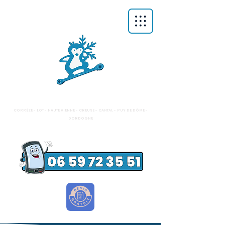
FDM
FROID COMMERCIAL - FRIGORISTE
CLIMATISATION - POMPES À CHALEUR
CORRÉZE - LOT - HAUTE VIENNE - CREUSE - CANTAL - PUY DE DÔME -
DORDOGNE
INSTALLATION - MAINTENANCE - RÉPARATION