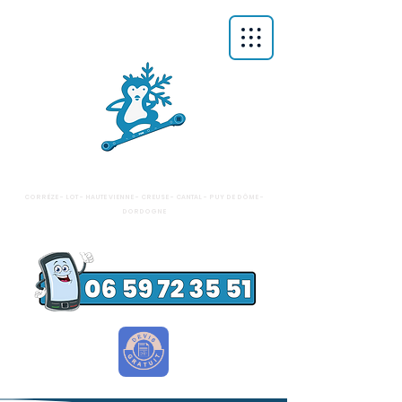
FDM
FROID COMMERCIAL - FRIGORISTE
CLIMATISATION - POMPES À CHALEUR
CORRÉZE - LOT - HAUTE VIENNE - CREUSE - CANTAL - PUY DE DÔME -
DORDOGNE
INSTALLATION - MAINTENANCE - RÉPARATION