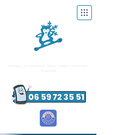
FDM
FROID COMMERCIAL - FRIGORISTE
CLIMATISATION - POMPES À CHALEUR
CORRÉZE - LOT - HAUTE VIENNE - CREUSE - CANTAL - PUY DE DÔME -
DORDOGNE
INSTALLATION - MAINTENANCE - RÉPARATION