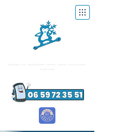
FDM
FROID COMMERCIAL - FRIGORISTE
CLIMATISATION - POMPES À CHALEUR
CORRÉZE - LOT - HAUTE VIENNE - CREUSE - CANTAL - PUY DE DÔME -
DORDOGNE
INSTALLATION - MAINTENANCE - RÉPARATION